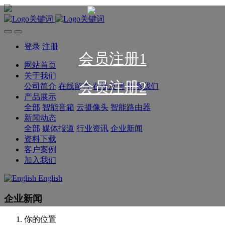
登录
注册
会员注册1
网站首页
关于我们
会员注册2
公司简介
在线留言
在线反馈
联系我们
产品展示
全部
智能音箱
云摄像头
智能路由器
新闻动态
全部
媒体报道
行业资讯
企业新闻
资料下载
客户案例
加入我们
English
企业新闻
你的位置