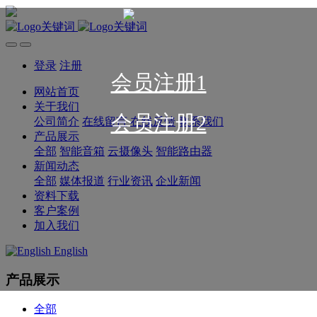
登录
注册
会员注册1
网站首页
关于我们
会员注册2
公司简介
在线留言
在线反馈
联系我们
产品展示
全部
智能音箱
云摄像头
智能路由器
新闻动态
全部
媒体报道
行业资讯
企业新闻
资料下载
客户案例
加入我们
English
产品展示
全部