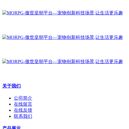
关于我们
公司简介
在线留言
在线反馈
联系我们
产品展示