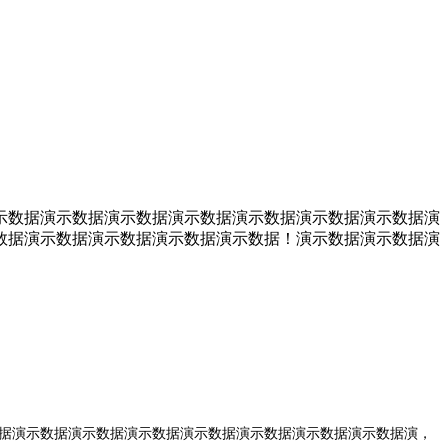
示数据演示数据演示数据演示数据演示数据演示数据演示数据演
数据演示数据演示数据演示数据演示数据！演示数据演示数据演
据演示数据演示数据演示数据演示数据演示数据演示数据演示数据演，