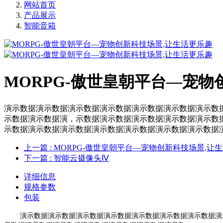
网站首页
产品展示
智能音箱
MORPG‌-傲世皇朝平台—宠
演示数据演示数据演示数据演示数据演示数据演示数据演示数
示数据演示数据演，示数据演示数据演示数据演示数据演示数
示数据演示数据演示数据演示数据演示数据演示数据演示数据
上一篇
: MORPG‌-傲世皇朝平台—宠物创新科技场景,让
下一篇
: 智能云摄像头Ⅳ
详细信息
规格参数
包装
演示数据演示数据演示数据演示数据演示数据演示数据演示数据演