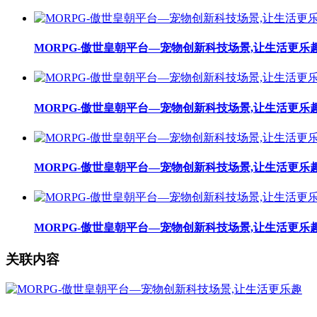
MORPG‌-傲世皇朝平台—宠物创新科技场景,让生活更乐
MORPG‌-傲世皇朝平台—宠物创新科技场景,让生活更乐
MORPG‌-傲世皇朝平台—宠物创新科技场景,让生活更乐
MORPG‌-傲世皇朝平台—宠物创新科技场景,让生活更乐
关联内容