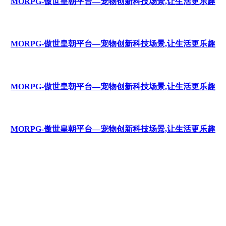
MORPG‌-傲世皇朝平台—宠物创新科技场景,让生活更乐趣
MORPG‌-傲世皇朝平台—宠物创新科技场景,让生活更乐趣
MORPG‌-傲世皇朝平台—宠物创新科技场景,让生活更乐趣
MORPG‌-傲世皇朝平台—宠物创新科技场景,让生活更乐趣